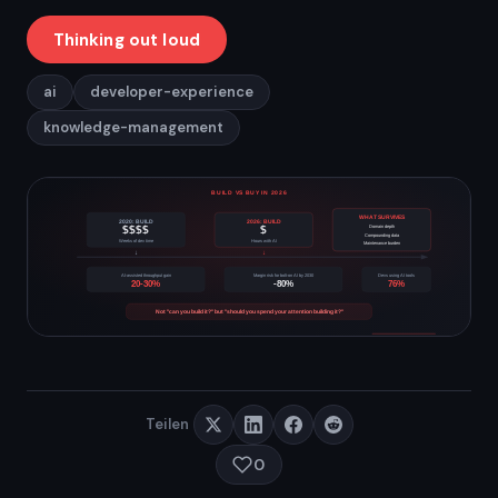
Thinking out loud
ai
developer-experience
knowledge-management
Teilen
0