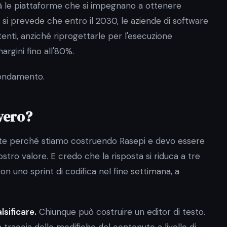
rirà le piattaforme che si impegnano a ottenere
e: si prevede che entro il 2030, le aziende di software
tenti, anziché riprogettarle per l'esecuzione
rgini fino all'80%.
tondamento.
vero?
arte perché stiamo costruendo Rasepi e devo essere
stro valore. E credo che la risposta si riduca a tre
on uno sprint di codifica nel fine settimana, a
sificare.
Chiunque può costruire un editor di testo.
traccia delle modifiche del contenuto a livello di