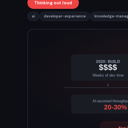
Thinking out loud
ai
developer-experience
knowledge-mana